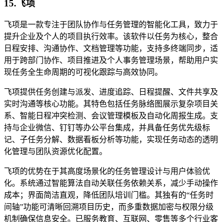
15.飞项
飞项是一款专注于团队协作与任务管理的智能化工具，致力于
提升企业及个人的项目执行效率。该软件以任务为核心，整合
日程安排、沟通协作、文档管理等功能，支持多终端同步，适
用于跨部门协作、项目推进及个人事务管理场景，帮助用户实
现任务全生命周期的可视化跟踪与高效协同。
飞项提供任务创建与派发、进度追踪、日程提醒、文件共享及
实时沟通等核心功能。其特色包括任务脉络图展示复杂项目关
系、智能日程冲突检测、会议管理模板及自动化周报生成。支
持与企业微信、钉钉等办公平台集成，并具备任务优先级标
记、子任务分解、数据看板分析等功能，实现任务动态的透明
化管理与团队资源优化配置。
飞项的优势在于其高度场景化的任务管理设计与用户体验优
化。系统通过智能算法自动关联任务依赖关系，减少手动操作
成本；界面简洁直观，降低团队培训门槛。其独有的“任务时
间轴”功能可清晰回溯项目历史，而多重数据加密与权限分级
机制确保信息安全。已服务教育、互联网、零售等多个行业客