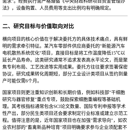
需求"。经费执行需严格遵循《中央财政科研项目资金管理办
法》，设备购置、人员费用等支出比例均有明确规定。
二、研究目标与价值取向对比
横向项目的核心价值在于解决委托方的具体技术痛点，具有鲜
明的需求牵引特征。某汽车零部件供应商委托的"新能源汽车
电机散热系统优化"项目，直接目标是将工作温度降低15℃以
延长产品寿命。这类研究通常不追求发表高水平论文，而是聚
焦专利布局、工艺改进等实用成果。委托方往往要求签署保密
协议，研究成果转化周期短，部分工业设计类项目从签约到量
产可能仅需6个月。
国家项目则更注重知识创新和长期价值，例如科技部"干细胞
研究与器官修复"重点专项，鼓励探索细胞重编程等基础机
理。其考核指标通常包含SCI论文数量、国际专利申报等学术
性产出，部分民生类项目还会要求制定行业标准或建立示范工
程。值得注意的是，近年国家项目也在加强"需求导向"，如农
业农村部的"畜禽新品种培育"项目明确要求参与企业须配套不