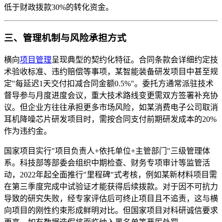
低于财政拨款30%的转化资金。
三、管理机制与风险承担方式
横向
项目管理
呈现典型的契约化特征。合同条款会详细约定技
术验收标准、违约赔偿等事项，某智能装备研发项目中甚至规
定"每延迟1天交付扣减合同金额0.5%"。委托方通常派驻技术
督导参与月度进度会议，重大技术路线变更需双方签署补充协
议。但企业方往往承担更多市场风险，如某消费电子公司取消
耳机降噪芯片研发项目时，需按合同支付前期研发成本的20%
作为违约金。
国家项目实行"项目负责人+依托单位+主管部门"三级管理体
系。科技部等部委会组织中期检查、财务专项审计等监管活
动，2022年起全面推行"里程碑"式考核，例如某新材料项目需
在第三季度完成中试验证才能获得后续拨款。对于因不可抗力
导致的研究失败，经专家评估后可终止项目且不追责，这与横
向项目的刚性约束形成鲜明对比。但国家项目对科研诚信要求