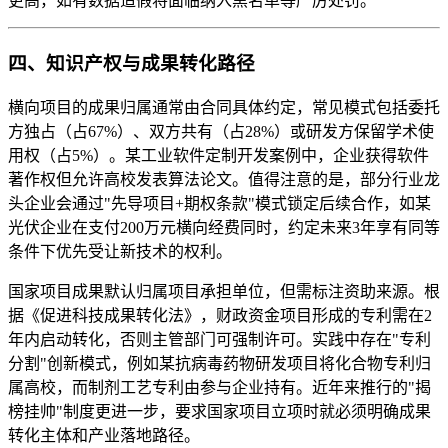
更高，如有数据造假将面临纳入黑名单等严厉处罚。
四、知识产权与成果转化路径
横向项目的成果归属通常由合同具体约定，常见模式包括委托
方独占（占67%）、双方共有（占28%）或研发方保留学术使
用权（占5%）。某工业软件定制开发案例中，企业获得软件
著作权但允许高校发表算法论文。值得注意的是，部分行业龙
头企业会通过"先导项目+期权条款"模式锁定后续合作，如某
光伏企业在支付200万元横向经费同时，约定未来3年享有同等
条件下优先受让新技术的权利。
国家项目成果默认归属项目承担单位，但需标注资助来源。根
据《促进科技成果转化法》，财政资金项目形成的专利需在2
年内启动转化，否则主管部门可强制许可。实践中存在"专利
分割"创新模式，例如某抗病毒药物研发项目将化合物专利归
属高校，而制剂工艺专利由参与企业持有。近年来推行的"揭
榜挂帅"制度更进一步，要求国家项目立项时就必须明确成果
转化主体和产业落地路径。