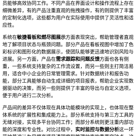
员能够高效协同工作。不同产品在界面设计和操作流程上存在
细微差异，有的产品注重直观的拖拽操作，有的则提供了丰富
的定制化选项，这些都为用户在实际使用中提供了灵活性和适
应性。
系统在
敏捷看板和燃尽图展示
方面表现突出，帮助管理者直观
地了解项目状态与瓶颈问题。部分产品在看板视图中增加了色
彩标识和图形化的数据展示，使团队能够更迅速地识别风险与
进展。另一方面，产品在
需求跟踪和问题反馈
方面也各有侧
重，一些系统支持复杂的工作流设置，而另一些则主打简洁易
用，适合中小企业的日常管理需求。针对数据统计和报告功
能，部分工具能够自动生成详细的项目报表，帮助企业实现数
据驱动的决策，而另一些则提供了丰富的导出与自定义选项，
便于用户进行二次分析。
产品间的差异不仅体现在具体功能模块的实现上，也体现在整
体系统的扩展性和集成能力上。部分系统支持与第三方工具的
无缝对接，实现多平台协同工作；而部分系统则更注重内部功
能的深度和专业性。对比过程中，
实时监控与数据分析
这一环