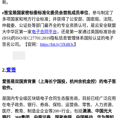
新。
e签宝是国家密标委标准化委员会首批成员单位
，参与制定了
多项国家和地方行业标准；并获得了公安部、国密局、法院、
仲裁委、公证处等部门最齐全的专业资质认可，是云安全联盟
大中华区第一家
电子合同平台
，还是第一家通过英国标准协会
(BSI)的ISO/IEC27701:2019隐私信息管理体系国际认证的电子
签名公司。【官网：
https://bit.ly/3Xt8l3c
】
2.
爱签
爱签是双国资背景（上海长宁国投，杭州余杭金控）的电子签
软件。
是国内专业级区块链电子合同生态服务商，目前已经广泛应用
在电子政务、银行、券商、保险、运营商、零售、人力资源、
医疗、教育、制造业企业等200+行业，包括
滴滴、中国光大
银行、360集团、中原证券、国家电网、中国移动、华为等知