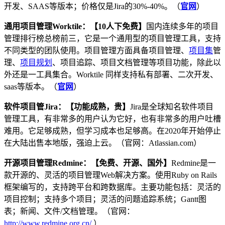
开发、SAAS等版本；价格仅是Jira的30%-40%。（
官网
）
通用项目管理Worktile：【10人下免费】
国内连续多年的项目
管理排行榜总榜前三，它是一个通用型的项目管理工具，支持
不同类型的团队使用。项目管理方面具备项目管理、
项目集
管
理、
项目规划
、项目追踪、项目文档管理等项目功能，除此以
外还是一工具集合。Worktile 同样支持私有部署、二次开发、
saas等版本。（
官网
）
软件项目管Jira：【功能成熟，贵】
Jira是全球知名软件项目
管理工具，有非常多的用户认为它好，也有非常多的用户吐槽
难用。它足够成熟，但学习成本也足够高。在2020年开始停止
在大陆出售本地版，强迫上云。（官网：Atlassian.com）
开源项目管理Redmine：【免费、开源、国外】
Redmine是一
款开源的、灵活的项目管理Web解决方案。使用Ruby on Rails
框架编写的，支持跨平台和跨数据库。主要功能包括：灵活的
项目控制；支持多个项目；灵活的问题追踪系统；Gantt图
表；新闻、文件/文档管理。（官网：
http://www.redmine.org.cn/
）