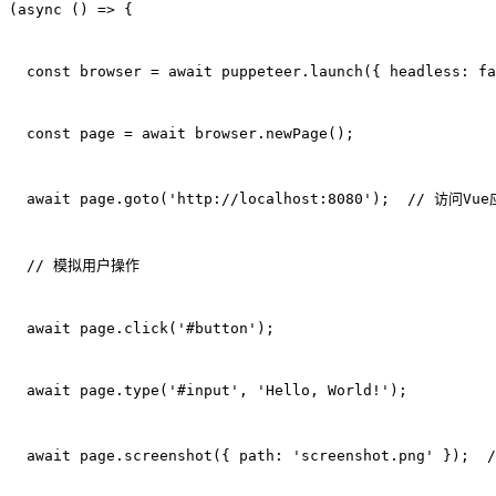
(async () => {
  const browser = await puppeteer.launch({ headless: fa
  const page = await browser.newPage();
  await page.goto('http://localhost:8080');  // 访问Vu
  // 模拟用户操作
  await page.click('#button');
  await page.type('#input', 'Hello, World!');
  await page.screenshot({ path: 'screenshot.png' }); 