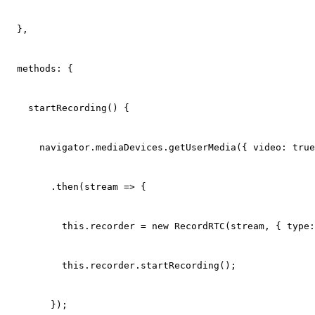
  },
  methods: {
    startRecording() {
      navigator.mediaDevices.getUserMedia({ video: true
        .then(stream => {
          this.recorder = new RecordRTC(stream, { type:
          this.recorder.startRecording();
        });