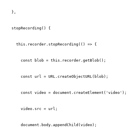
    },
    stopRecording() {
      this.recorder.stopRecording(() => {
        const blob = this.recorder.getBlob();
        const url = URL.createObjectURL(blob);
        const video = document.createElement('video');
        video.src = url;
        document.body.appendChild(video);