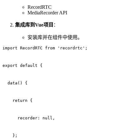
RecordRTC
MediaRecorder API
集成库到Vue项目
：
安装库并在组件中使用。
import RecordRTC from 'recordrtc';
export default {
  data() {
    return {
      recorder: null,
    };