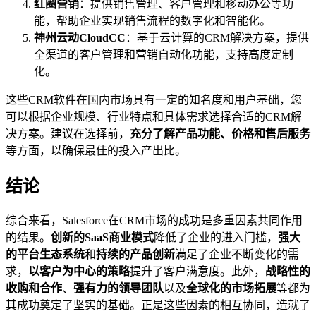
红圈营销
：提供销售管理、客户管理和移动办公等功
能，帮助企业实现销售流程的数字化和智能化。
神州云动CloudCC
：基于云计算的CRM解决方案，提供
全渠道的客户管理和营销自动化功能，支持高度定制
化。
这些CRM软件在国内市场具有一定的知名度和用户基础，您
可以根据企业规模、行业特点和具体需求选择合适的CRM解
决方案。建议在选择前，
充分了解产品功能、价格和售后服务
等方面，以确保最佳的投入产出比。
结论
综合来看，Salesforce在CRM市场的成功是多重因素共同作用
的结果。
创新的SaaS商业模式
降低了企业的进入门槛，
强大
的平台生态系统
和
持续的产品创新
满足了企业不断变化的需
求，
以客户为中心的策略
提升了客户满意度。此外，
战略性的
收购和合作
、
强有力的领导团队
以及
全球化的市场拓展
等都为
其成功奠定了坚实的基础。正是这些因素的相互协同，造就了