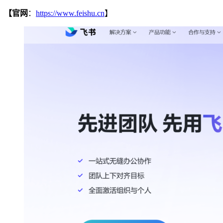
【官网
：
https://www.feishu.cn
】