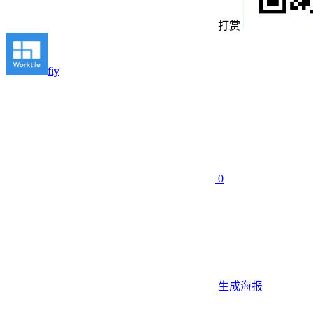
打赏
fiy
0
生成海报