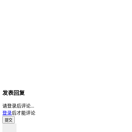
发表回复
请登录后评论...
登录
后才能评论
提交