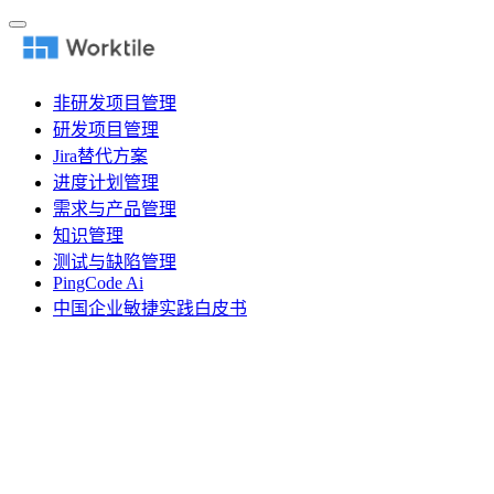
非研发项目管理
研发项目管理
Jira替代方案
进度计划管理
需求与产品管理
知识管理
测试与缺陷管理
PingCode Ai
中国企业敏捷实践白皮书