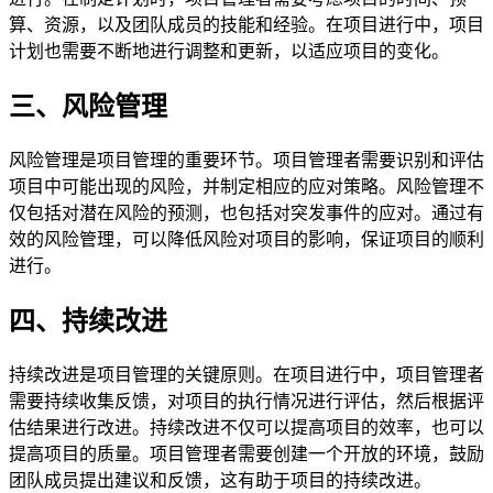
算、资源，以及团队成员的技能和经验。在项目进行中，项目
计划也需要不断地进行调整和更新，以适应项目的变化。
三、风险管理
风险管理是项目管理的重要环节。项目管理者需要识别和评估
项目中可能出现的风险，并制定相应的应对策略。风险管理不
仅包括对潜在风险的预测，也包括对突发事件的应对。通过有
效的风险管理，可以降低风险对项目的影响，保证项目的顺利
进行。
四、持续改进
持续改进是项目管理的关键原则。在项目进行中，项目管理者
需要持续收集反馈，对项目的执行情况进行评估，然后根据评
估结果进行改进。持续改进不仅可以提高项目的效率，也可以
提高项目的质量。项目管理者需要创建一个开放的环境，鼓励
团队成员提出建议和反馈，这有助于项目的持续改进。