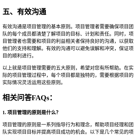
五、有效沟通
有效沟通是项目管理的基本原则。项目管理者需要确保项目团
队的每个成员都清楚了解项目的目标、计划和责任。同时，项
目管理者也需要和项目的利益相关者保持良好的沟通，以获取
他们的支持和理解。有效的沟通可以避免误解和冲突，保证项
目的顺利进行。
以上就是项目管理需要的五大原则，希望对您有所帮助。在实
际的项目管理过程中，每个项目都是独特的，需要根据项目的
实际情况灵活运用这些原则。
相关问答FAQs：
1. 项目管理的原则是什么？
项目管理的原则是一系列指导行为和理念，帮助项目经理和团
队实现项目目标并提高项目成功的机会。以下是几个常见的项