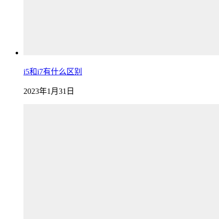
i5和i7有什么区别
2023年1月31日