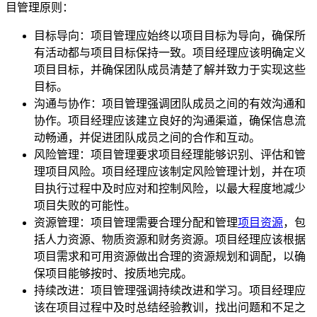
目管理原则：
目标导向：项目管理应始终以项目目标为导向，确保所
有活动都与项目目标保持一致。项目经理应该明确定义
项目目标，并确保团队成员清楚了解并致力于实现这些
目标。
沟通与协作：项目管理强调团队成员之间的有效沟通和
协作。项目经理应该建立良好的沟通渠道，确保信息流
动畅通，并促进团队成员之间的合作和互动。
风险管理：项目管理要求项目经理能够识别、评估和管
理项目风险。项目经理应该制定风险管理计划，并在项
目执行过程中及时应对和控制风险，以最大程度地减少
项目失败的可能性。
资源管理：项目管理需要合理分配和管理
项目资源
，包
括人力资源、物质资源和财务资源。项目经理应该根据
项目需求和可用资源做出合理的资源规划和调配，以确
保项目能够按时、按质地完成。
持续改进：项目管理强调持续改进和学习。项目经理应
该在项目过程中及时总结经验教训，找出问题和不足之