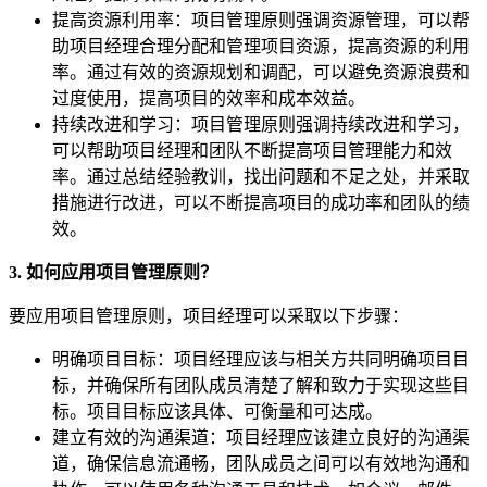
提高资源利用率：项目管理原则强调资源管理，可以帮
助项目经理合理分配和管理项目资源，提高资源的利用
率。通过有效的资源规划和调配，可以避免资源浪费和
过度使用，提高项目的效率和成本效益。
持续改进和学习：项目管理原则强调持续改进和学习，
可以帮助项目经理和团队不断提高项目管理能力和效
率。通过总结经验教训，找出问题和不足之处，并采取
措施进行改进，可以不断提高项目的成功率和团队的绩
效。
3. 如何应用项目管理原则？
要应用项目管理原则，项目经理可以采取以下步骤：
明确项目目标：项目经理应该与相关方共同明确项目目
标，并确保所有团队成员清楚了解和致力于实现这些目
标。项目目标应该具体、可衡量和可达成。
建立有效的沟通渠道：项目经理应该建立良好的沟通渠
道，确保信息流通畅，团队成员之间可以有效地沟通和