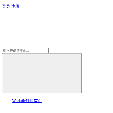
登录
注册
Worktile社区
首页