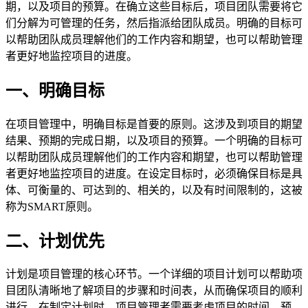
期，以及项目的预算。在确立这些目标后，项目团队需要将它
们分解为可管理的任务，然后指派给团队成员。明确的目标可
以帮助团队成员理解他们的工作内容和期望，也可以帮助管理
者更好地监控项目的进度。
一、明确目标
在项目管理中，明确目标是首要的原则。这涉及到项目的期望
结果、预期的完成日期，以及项目的预算。一个明确的目标可
以帮助团队成员理解他们的工作内容和期望，也可以帮助管理
者更好地监控项目的进度。在设定目标时，必须确保目标是具
体、可衡量的、可达到的、相关的，以及有时间限制的，这被
称为SMART原则。
二、计划优先
计划是项目管理的核心环节。一个详细的项目计划可以帮助项
目团队清晰地了解项目的步骤和时间表，从而确保项目的顺利
进行。在制定计划时，项目管理者需要考虑项目的时间、预