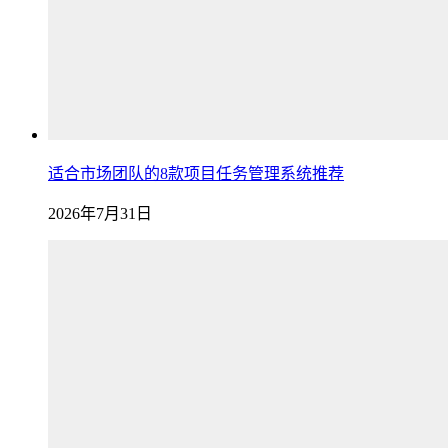
适合市场团队的8款项目任务管理系统推荐
2026年7月31日