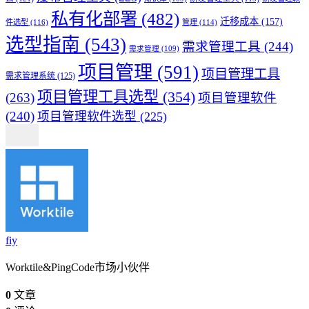
私有化部署
(482)
迁移成本
(157)
件选型
(116)
管理
(114)
选型指南
(543)
需求管理工具
(244)
需求管理
(109)
项目管理
(591)
项目管理工具
需求管理系统
(125)
项目管理工具选型
(354)
(263)
项目管理软件
(240)
项目管理软件选型
(225)
fiy
Worktile&PingCode市场小伙伴
0
文章