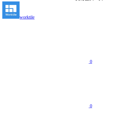
worktile
0
0