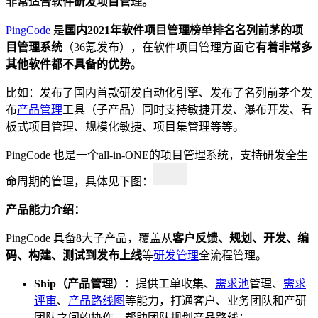
非常适合软件研发项目管理。
PingCode
是
国内2021年软件项目管理榜单排名名列前茅的项
目管理系统
（36氪发布），在软件项目管理方面它
有着非常多
其他软件都不具备的优势
。
比如：发布了国内首款研发自动化引擎、发布了名列前茅个发
布
产品管理
工具（子产品）同时支持敏捷开发、瀑布开发、看
板式项目管理、规模化敏捷、项目集管理等等。
PingCode 也是一个all-in-ONE的项目管理系统，支持研发全生
命周期的管理，具体见下图：
产品能力介绍：
PingCode 具备8大子产品，覆盖从
客户反馈、规划、开发、编
码、构建、测试到发布上线
等
研发管理
全流程管理。
Ship（产品管理）
：提供工单收集、
需求池
管理、
需求
评审
、
产品路线图
等能力，打通客户、业务团队和产研
团队之间的协作，帮助团队规划产品路线；