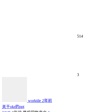
514
3
worktile
2年前
关于okr的ppt