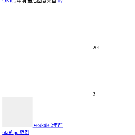
OKR
2年前
最后回复来自
fiy
201
3
worktile
2年前
okr的ppt范例