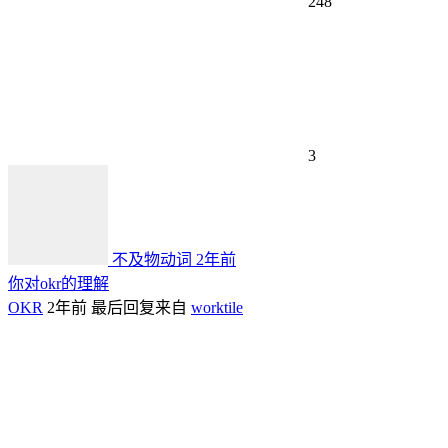
248
3
不及物动词
2年前
你对okr的理解
OKR
2年前
最后回复来自
worktile