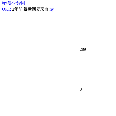
kpi与okr异同
OKR
2年前
最后回复来自
fiy
289
3