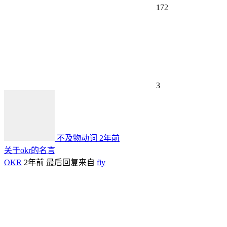
172
3
不及物动词
2年前
关于okr的名言
OKR
2年前
最后回复来自
fiy