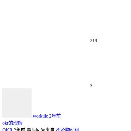
219
3
worktile
2年前
okr的理解
OKR
2年前
最后回复来自
不及物动词