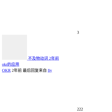
3
不及物动词
2年前
okr的应用
OKR
2年前
最后回复来自
fiy
222