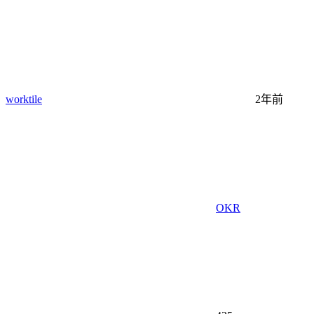
worktile
2年前
OKR