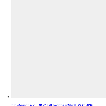
EC 全面CLI化：定义AI时代CRM的原生交互标准