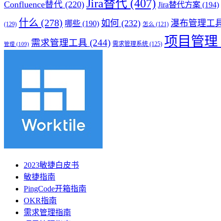
Jira替代
(407)
Confluence替代
(220)
Jira替代方案
(194)
什么
(278)
如何
(232)
瀑布管理工
哪些
(190)
(129)
怎么
(121)
项目管理
需求管理工具
(244)
需求管理系统
(125)
管理
(109)
2023敏捷白皮书
敏捷指南
PingCode开箱指南
OKR指南
需求管理指南