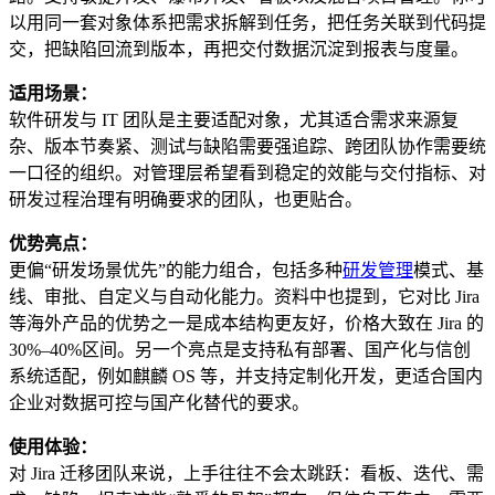
以用同一套对象体系把需求拆解到任务，把任务关联到代码提
交，把缺陷回流到版本，再把交付数据沉淀到报表与度量。
适用场景：
软件研发与 IT 团队是主要适配对象，尤其适合需求来源复
杂、版本节奏紧、测试与缺陷需要强追踪、跨团队协作需要统
一口径的组织。对管理层希望看到稳定的效能与交付指标、对
研发过程治理有明确要求的团队，也更贴合。
优势亮点：
更偏“研发场景优先”的能力组合，包括多种
研发管理
模式、基
线、审批、自定义与自动化能力。资料中也提到，它对比 Jira
等海外产品的优势之一是成本结构更友好，价格大致在 Jira 的
30%–40%区间。另一个亮点是支持私有部署、国产化与信创
系统适配，例如麒麟 OS 等，并支持定制化开发，更适合国内
企业对数据可控与国产化替代的要求。
使用体验：
对 Jira 迁移团队来说，上手往往不会太跳跃：看板、迭代、需