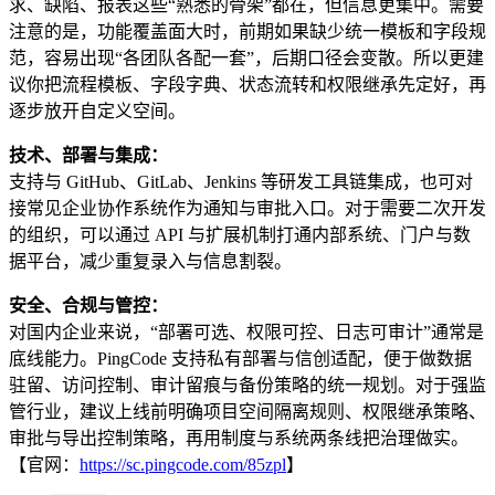
求、缺陷、报表这些“熟悉的骨架”都在，但信息更集中。需要
注意的是，功能覆盖面大时，前期如果缺少统一模板和字段规
范，容易出现“各团队各配一套”，后期口径会变散。所以更建
议你把流程模板、字段字典、状态流转和权限继承先定好，再
逐步放开自定义空间。
技术、部署与集成：
支持与 GitHub、GitLab、Jenkins 等研发工具链集成，也可对
接常见企业协作系统作为通知与审批入口。对于需要二次开发
的组织，可以通过 API 与扩展机制打通内部系统、门户与数
据平台，减少重复录入与信息割裂。
安全、合规与管控：
对国内企业来说，“部署可选、权限可控、日志可审计”通常是
底线能力。PingCode 支持私有部署与信创适配，便于做数据
驻留、访问控制、审计留痕与备份策略的统一规划。对于强监
管行业，建议上线前明确项目空间隔离规则、权限继承策略、
审批与导出控制策略，再用制度与系统两条线把治理做实。
【官网：
https://sc.pingcode.com/85zpl
】