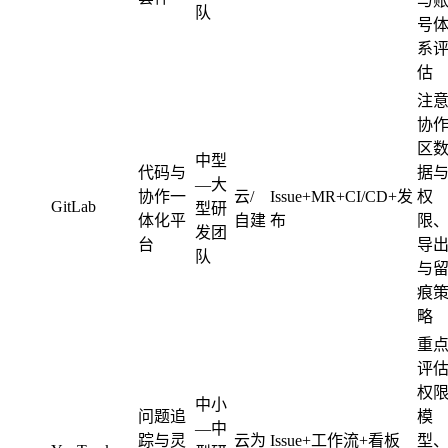
与
队
号
系
估
注
协
区
中型
代码与
据
—大
协作一
云/
Issue+MR+CI/CD+发
权
GitLab
型研
体化平
自建
布
限
发团
台
导
队
与
痕
略
重
评
权
中小
问题追
模
—中
踪与灵
云为
Issue+工作流+看板
型