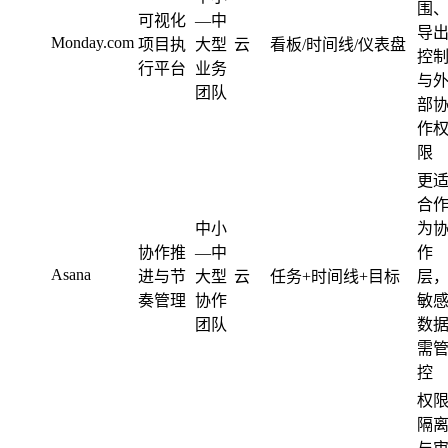
围
可视化
—中
导
Monday.com
项目执
大型
云
看板/时间线/仪表盘
控
行平台
业务
与
团队
部
作
限
更
合
中小
为
协作推
—中
作
Asana
进与节
大型
云
任务+时间线+目标
层
奏管理
协作
敏
团队
数
需
控
权
隔