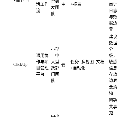
YouTrack
型研
活工作
主
+报表
审
发团
流
日
队
与
据
界
建
数
小型
分
通用协
—中
级
作与项
大型
任务+多视图+文档
敏
ClickUp
云
目管理
跨部
+自动化
信
平台
门团
存
队
边
要
晰
明
共
范
中小