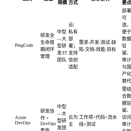
规模
方式
要
部
可
云/
选
中型
私有
便
研发全
—大
部
数
生命周
需求-开发-测试-缺
PingCode
型研
署；
驻
期闭环
陷-文档-效能-目标
发/IT
支持
留
管理
团队
信创
审
适配
与
产
替
需
合
据
中型
留
研发协
—大
云为
工作项+代码+流水
访
Azure
作 +
型研
DevOps
DevOps
主
线+测试
审
发团
套件