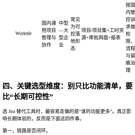
按
内
常见
控
国内通
中型
为可
求
用项目
—大
项目/项目集+工时资
Worktile
控落
权
管理与
型企
源+审批网盘+报表
地形
限
协作
业
态
流
与
痕
理
四、关键选型维度：别只比功能清单，要
比“长期可控性”
选 Jira 替代工具时，最容易走偏的是“谁的功能更多”。真正影
响长期体验的，反而是下面这四件事。
第一，链路是否闭环。