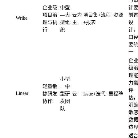
与
企业级
中型
计
项目治
—大
云为
项目集+流程+资源
前
Wrike
理与执
型组
主
+报表
设
行
织
计
口
要
一
企
级
理
小型
力
轻量敏
—中
评
Linear
捷研发
型研
云
Issue+迭代+里程碑
估
协作
发团
明
队
敏
数
边
适