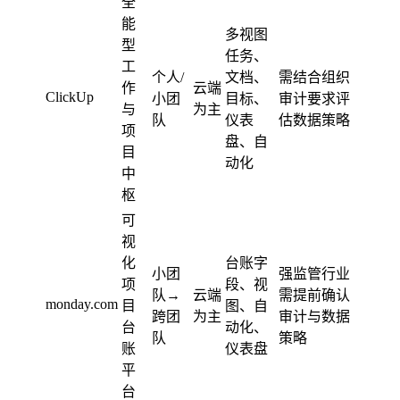
全
能
多视图
型
任务、
工
个人/
文档、
需结合组织
作
云端
ClickUp
小团
目标、
审计要求评
与
为主
队
仪表
估数据策略
项
盘、自
目
动化
中
枢
可
视
化
台账字
小团
强监管行业
项
段、视
队→
云端
需提前确认
monday.com
目
图、自
跨团
为主
审计与数据
台
动化、
队
策略
账
仪表盘
平
台