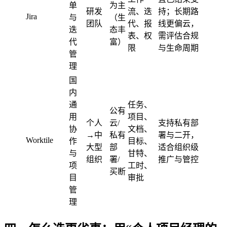
单
为主
研发
流、迭
持；长期路
Jira
与
（生
团队
代、报
线更偏云，
迭
态丰
表、权
需评估合规
代
富）
限
与生命周期
管
理
国
内
通
任务、
公有
用
项目、
个人
云/
支持私有部
协
文档、
→中
私有
署与二开，
Worktile
作
目标、
大型
部
适合组织级
与
甘特、
组织
署/
推广与管控
项
工时、
买断
目
审批
管
理