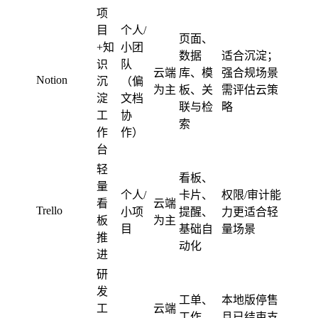
项
目
个人/
页面、
+知
小团
数据
适合沉淀；
识
队
云端
库、模
强合规场景
Notion
沉
（偏
为主
板、关
需评估云策
淀
文档
联与检
略
工
协
索
作
作）
台
轻
看板、
量
个人/
卡片、
权限/审计能
看
云端
Trello
小项
提醒、
力更适合轻
板
为主
目
基础自
量场景
推
动化
进
研
发
工单、
本地版停售
工
云端
工作
且已结束支