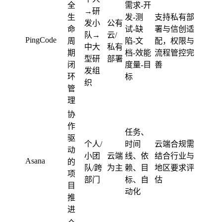
全
需求-开
→研
生
发-测
支持私有部
发小
公有
命
试-缺
署与信创适
队→
云/
PingCode
周
陷-文
配，权限与
中大
私有
期
档-效能
流程管控完
型研
部署
闭
度量-目
善
发组
环
标
织
管
理
协
作
任务、
驱
个人/
时间
云端合规需
动
小团
云端
线、依
结合行业与
Asana
的
队/跨
为主
赖、目
地区要求评
项
部门
标、自
估
目
动化
推
进