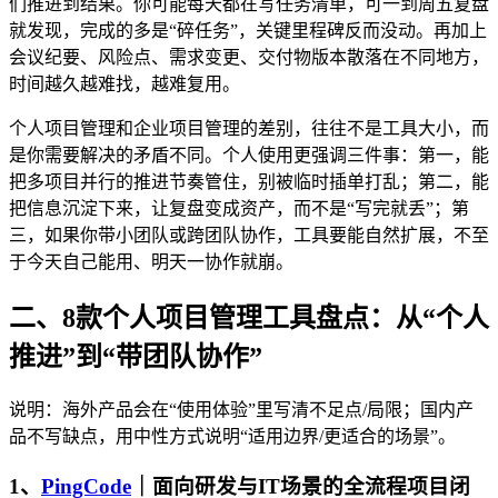
们推进到结果。你可能每天都在写任务清单，可一到周五复盘
就发现，完成的多是“碎任务”，关键里程碑反而没动。再加上
会议纪要、风险点、需求变更、交付物版本散落在不同地方，
时间越久越难找，越难复用。
个人项目管理和企业项目管理的差别，往往不是工具大小，而
是你需要解决的矛盾不同。个人使用更强调三件事：第一，能
把多项目并行的推进节奏管住，别被临时插单打乱；第二，能
把信息沉淀下来，让复盘变成资产，而不是“写完就丢”；第
三，如果你带小团队或跨团队协作，工具要能自然扩展，不至
于今天自己能用、明天一协作就崩。
二、8款个人项目管理工具盘点：从“个人
推进”到“带团队协作”
说明：海外产品会在“使用体验”里写清不足点/局限；国内产
品不写缺点，用中性方式说明“适用边界/更适合的场景”。
1、
PingCode
｜面向研发与IT场景的全流程项目闭