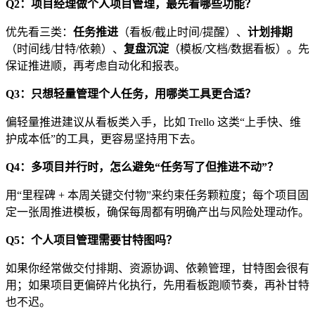
Q2：项目经理做个人项目管理，最先看哪些功能？
优先看三类：
任务推进
（看板/截止时间/提醒）、
计划排期
（时间线/甘特/依赖）、
复盘沉淀
（模板/文档/数据看板）。先
保证推进顺，再考虑自动化和报表。
Q3：只想轻量管理个人任务，用哪类工具更合适？
偏轻量推进建议从看板类入手，比如 Trello 这类“上手快、维
护成本低”的工具，更容易坚持用下去。
Q4：多项目并行时，怎么避免“任务写了但推进不动”？
用“里程碑 + 本周关键交付物”来约束任务颗粒度；每个项目固
定一张周推进模板，确保每周都有明确产出与风险处理动作。
Q5：个人项目管理需要甘特图吗？
如果你经常做交付排期、资源协调、依赖管理，甘特图会很有
用；如果项目更偏碎片化执行，先用看板跑顺节奏，再补甘特
也不迟。