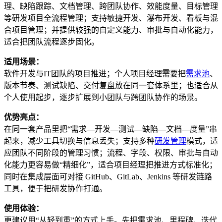
理、缺陷跟踪、文档管理、跨团队协作、效能度量、目标管理
等研发项目全流程管理；支持敏捷开发、瀑布开发、看板与混
合项目管理；并提供较强的自定义能力、审批与自动化能力，
适合把团队流程逐步固化。
适用场景：
软件开发与IT团队的项目推进；个人项目经理需要把
需求池
、
版本节奏、测试缺陷、交付复盘放在同一套体系里；也适合从
个人使用起步，逐步扩展到小团队与跨团队协作的场景。
优势亮点：
在同一套产品里把“需求—开发—测试—缺陷—文档—度量”串
起来，减少工具切换与信息丢失；支持多种
研发管理
模式，适
应团队不同阶段的管理习惯；流程、字段、权限、审批与自动
化能力更容易做“精细化”，适合项目经理把推进方式标准化；
同时在集成层面可对接 GitHub、GitLab、Jenkins 等研发链路
工具，便于把研发协作打通。
使用体验：
更建议用“从轻到重”的方式上手。先把需求池、里程碑、迭代