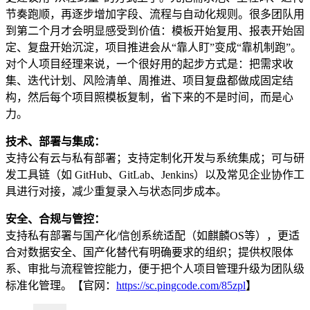
节奏跑顺，再逐步增加字段、流程与自动化规则。很多团队用
到第二个月才会明显感受到价值：模板开始复用、报表开始固
定、复盘开始沉淀，项目推进会从“靠人盯”变成“靠机制跑”。
对个人项目经理来说，一个很好用的起步方式是：把需求收
集、迭代计划、风险清单、周推进、项目复盘都做成固定结
构，然后每个项目照模板复制，省下来的不是时间，而是心
力。
技术、部署与集成：
支持公有云与私有部署；支持定制化开发与系统集成；可与研
发工具链（如 GitHub、GitLab、Jenkins）以及常见企业协作工
具进行对接，减少重复录入与状态同步成本。
安全、合规与管控：
支持私有部署与国产化/信创系统适配（如麒麟OS等），更适
合对数据安全、国产化替代有明确要求的组织；提供权限体
系、审批与流程管控能力，便于把个人项目管理升级为团队级
标准化管理。【官网：
https://sc.pingcode.com/85zpl
】