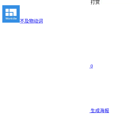
打赏
不及物动词
0
生成海报