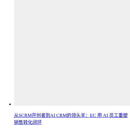
从SCRM开创者到AI CRM的领头羊：EC 用 AI 员工重塑
销售转化闭环