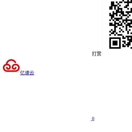
打赏
亿速云
0