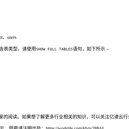
、users
包含表类型，请使用
语句，如下所示 –
SHOW FULL TABLES
谢大家的阅读。如果想了解更多行业相关的知识，可以关注亿速云
速云，转载请注明出处：
https://worktile.com/kb/p/28844