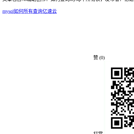
mysql
如何
所有
查询
亿速云
赞
(0)
打赏