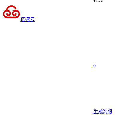
亿速云
0
生成海报