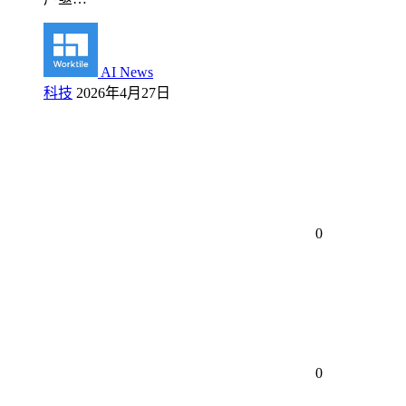
AI News
科技
2026年4月27日
0
0