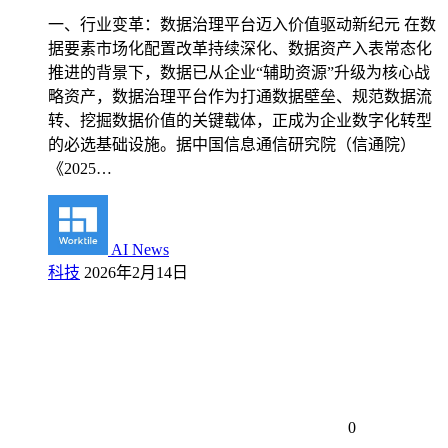
一、行业变革：数据治理平台迈入价值驱动新纪元 在数
据要素市场化配置改革持续深化、数据资产入表常态化
推进的背景下，数据已从企业“辅助资源”升级为核心战
略资产，数据治理平台作为打通数据壁垒、规范数据流
转、挖掘数据价值的关键载体，正成为企业数字化转型
的必选基础设施。据中国信息通信研究院（信通院）
《2025…
AI News
科技
2026年2月14日
0