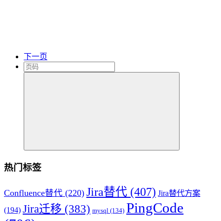
下一页
热门标签
Jira替代
(407)
Confluence替代
(220)
Jira替代方案
PingCode
Jira迁移
(383)
(194)
mysql
(134)