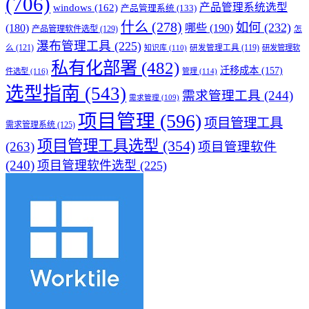
(706)
产品管理系统选型
windows
(162)
产品管理系统
(133)
什么
(278)
如何
(232)
(180)
哪些
(190)
产品管理软件选型
(129)
怎
瀑布管理工具
(225)
么
(121)
知识库
(110)
研发管理工具
(119)
研发管理软
私有化部署
(482)
迁移成本
(157)
件选型
(116)
管理
(114)
选型指南
(543)
需求管理工具
(244)
需求管理
(109)
项目管理
(596)
项目管理工具
需求管理系统
(125)
项目管理工具选型
(354)
(263)
项目管理软件
(240)
项目管理软件选型
(225)