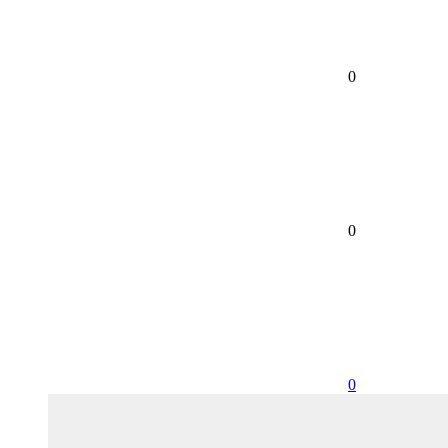
0
0
0