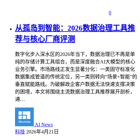
0
从孤岛到智能：2026数据治理工具推
荐与核心厂商评测
数字化步入深水区的2026年当下，数据治理已不再是单
纯的存储计算工具组合，而是深度融合AI大模型的核心
业务引擎。市场路线正发生显著分化：一类固守标准化
数据集成管道的传统定位，另一类则转向“场景+智能”的
垂直赋能路线。为破解政企客户数据无法快速支撑决策
的困境，本文将围绕主流数据治理工具推荐展开剖析，
通…
AI News
科技
2026年4月21日