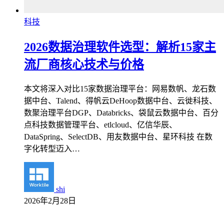
科技
2026数据治理软件选型：解析15家主
流厂商核心技术与价格
本文将深入对比15家数据治理平台：网易数帆、龙石数
据中台、Talend、得帆云DeHoop数据中台、云徙科技、
数聚治理平台DGP、Databricks、袋鼠云数据中台、百分
点科技数据管理平台、etlcloud、亿信华辰、
DataSpring、SelectDB、用友数据中台、星环科技 在数
字化转型迈入…
shi
2026年2月28日