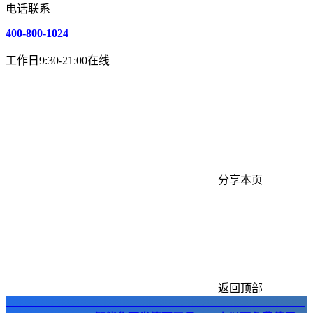
电话联系
400-800-1024
工作日9:30-21:00在线
分享本页
返回顶部