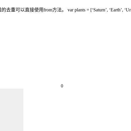
m方法。 var plants = [‘Saturn’, ‘Earth’, ‘Uranus’, ‘Mercur
0