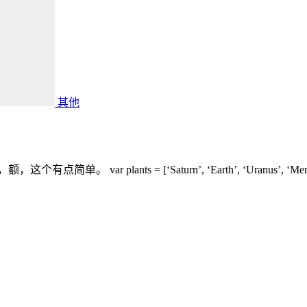
其他
 = [‘Saturn’, ‘Earth’, ‘Uranus’, ‘Mercury’, ‘Venus’, ‘