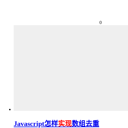
0
Javascript怎样
实现
数组去重