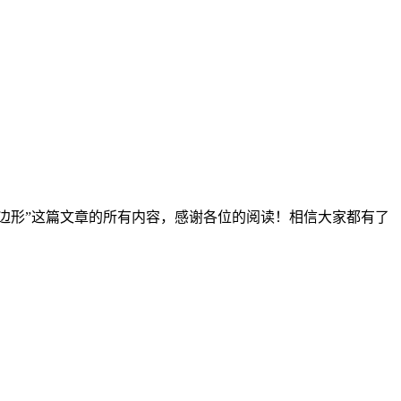
ed;} 以上是“css如何实现平行四边形”这篇文章的所有内容，感谢各位的阅读！相信大家都有了