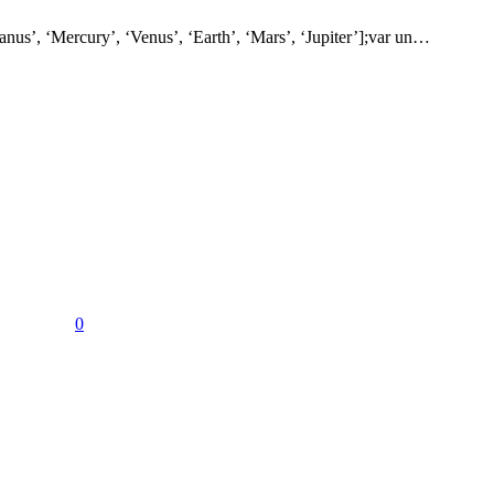
y’, ‘Venus’, ‘Earth’, ‘Mars’, ‘Jupiter’];var un…
0