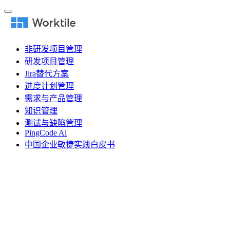
非研发项目管理
研发项目管理
Jira替代方案
进度计划管理
需求与产品管理
知识管理
测试与缺陷管理
PingCode Ai
中国企业敏捷实践白皮书