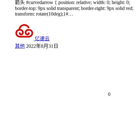
箭头 #curvedarrow { position: relative; width: 0; height: 0;
border-top: 9px solid transparent; border-right: 9px solid red;
transform: rotate(10deg);}#…
亿速云
其他
2022年8月31日
0