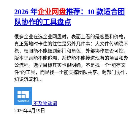
2026 年
企业网盘
推荐：10 款适合团
队协作的工具盘点
很多企业在选企业网盘时，表面上看的是容量和价格，
真正落地时卡住的往往是另外几件事：大文件传输稳不
稳，权限能不能细到部门和角色，外部协作是否可控，
版本记录能不能追溯，系统能不能接进现有的项目和办
公流程。选型目标其实也很明确，不是找一个“能存文
件”的工具，而是找一个能支撑团队共享、跨部门协作、
知识沉淀和…
不及物动词
2026年4月19日