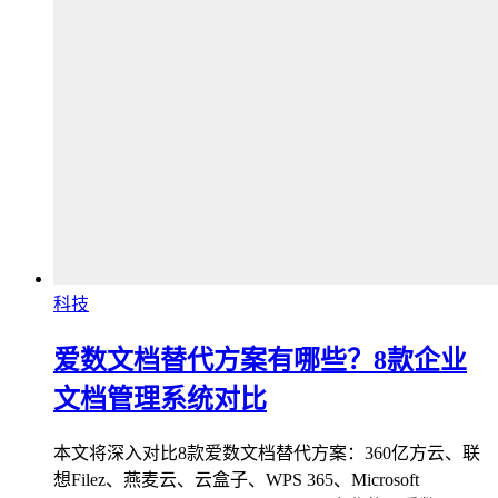
科技
爱数文档替代方案有哪些？8款企业
文档管理系统对比
本文将深入对比8款爱数文档替代方案：360亿方云、联
想Filez、燕麦云、云盒子、WPS 365、Microsoft