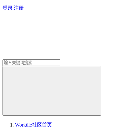
登录
注册
Worktile社区
首页