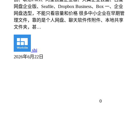
网盘企业版、Seafile、Dropbox Business、Box 一、企业
网盘选型，不能只看容量和价格 很多中小企业在早期管
理文件，靠的是个人网盘、聊天软件传附件、本地共享
文件夹，甚…
shi
2026年6月22日
0