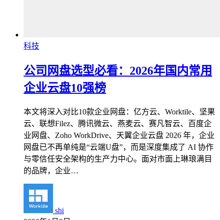
科技
公司网盘选型必看：2026年国内常用
企业云盘10强榜
本文将深入对比10款企业网盘：亿方云、Worktile、坚果
云、联想Filez、腾讯微云、燕麦云、赛凡智云、百度企
业网盘、Zoho WorkDrive、天翼企业云盘 2026 年，企业
网盘已不再单纯是“云端U盘”，而是深度集成了 AI 协作
与零信任安全架构的生产力中心。面对市面上琳琅满目
的品牌，企业…
shi