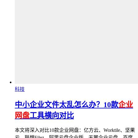
科技
中小企业文件太乱怎么办？10款
企业
网盘
工具横向对比
本文将深入对比10款企业网盘：亿方云、Worktile、坚果
云、联想Filez、阿里云盘企业版、天翼企业云盘、百度