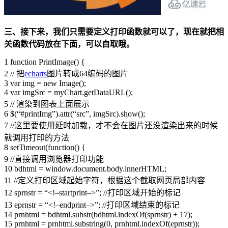
三、接下来，我们只需要定义打印函数就可以了，现在就把相
关函数代码放在下面，可以自取哦。
1 function PrintImage() {
2 // 把
echarts
图片转成64编码的图片
3 var img = new Image();
4 var imgSrc = myChart.getDataURL();
5 // 渲染到图表上面展示
6 $(“#printImg”).attr(“src”, imgSrc).show();
7 //这里要使用延时加载，才不会在图片还没渲染出来的时候
就调用打印的方法
8 setTimeout(function() {
9 //直接调用浏览器打印功能
10 bdhtml = window.document.body.innerHTML;
11 //定义打印区域起始字符，根据这个截取网页局部内容
12 sprnstr = “<!–startprint–>”; //打印区域开始的标记
13 eprnstr = “<!–endprint–>”; //打印区域结束的标记
14 prnhtml = bdhtml.substr(bdhtml.indexOf(sprnstr) + 17);
15 prnhtml = prnhtml.substring(0, prnhtml.indexOf(eprnstr));