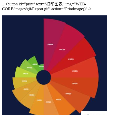
1 <button id=”print” text=”打印图表” img=”WEB-
CORE/images/gif/Export.gif” action=”PrintImage()” />