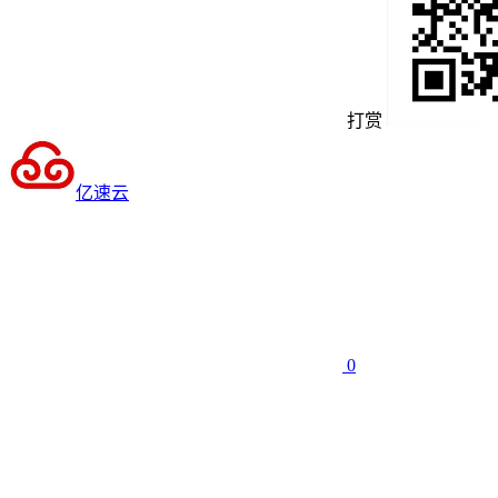
打赏
亿速云
0