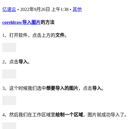
亿速云
•
2022年9月26日 上午1:38
•
其他
coreldraw
导入
图片
的方法
1、打开软件，点击上方的
文件
。
2、点击
导入
。
3、这个时候我们选中
想要导入的图片
，点击
导入
。
4、然后我们在工作区域里
绘制一
个
区域
，图片就成功导入了。