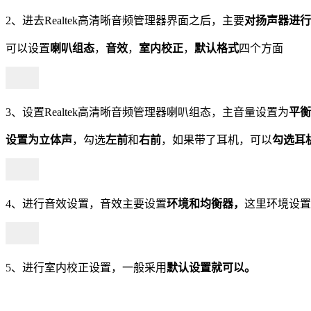
2、进去Realtek高清晰音频管理器界面之后，主要
对扬声器进行
可以设置
喇叭组态
，
音效
，
室内校正
，
默认格式
四个方面
3、设置Realtek高清晰音频管理器喇叭组态，主音量设置为
平衡
设置为立体声
，勾选
左前
和
右前
，如果带了耳机，可以
勾选耳
4、进行音效设置，音效主要设置
环境和均衡器，
这里环境设置
5、进行室内校正设置，一般采用
默认设置就可以。