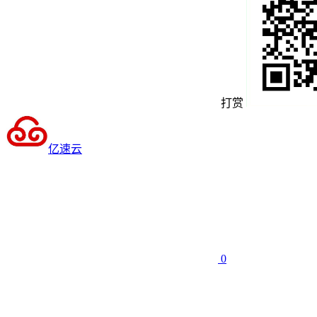
打赏
亿速云
0