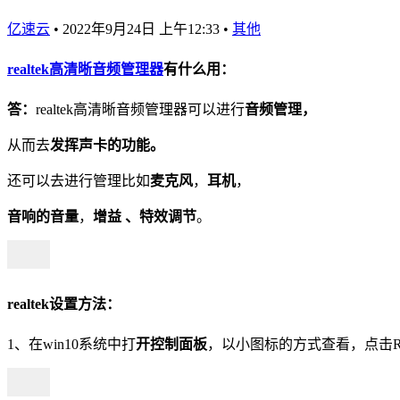
亿速云
•
2022年9月24日 上午12:33
•
其他
realtek
高清晰
音频
管理器
有什么用：
答
：
realtek高清晰音频管理器可以进行
音频管理，
从而去
发挥声卡的功能
。
还可以去进行管理比如
麦克风
，
耳机
，
音响的音量
，
增益 、特效调节
。
realtek设置方法：
1、在win10系统中打
开控制面板
，以小图标的方式查看，点击Re