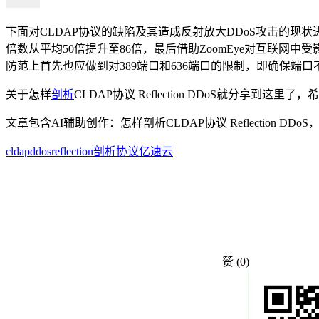
下面对CLDAP协议的缺陷及其造成反射放大DDoS攻击的现状进行
倍数从平均50倍提升至86倍，最后借助ZoomEye对互联网中受
防范上首先也应做到对389端口和636端口的限制，即确保端口
关于怎样
剖析
CLDAP协议 Reflection DDoS就
文章包含AI辅助创作：怎样剖析CLDAP协议 Reflection 
cldap
ddos
reflection
剖析
协议
亿速云
赞
(0)