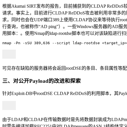
根据Akamai SIRT发布的报告，目前捕获到的CLDAP ReD
请求。事实上，目前进行CLDAP ReDDoS攻击被利用非常多的服务
求，同时也会在UDP端口389上使用CLDAP协议来等待执行r
行查询，也被称作“AD ping”）。一些Windows服务器的AD
用脚本：。使用Nmap的ldap-rootdse脚本也可以对该缺陷进行
nmap -Pn -sSU 389,636 --script ldap-rootdse <target_ip>
可见存在缺陷的服务器将会返回rootDSE的条目、条目属性等
三、对公开Payload的改进和探索
针对Exploit-DB中rootDSE CLDAP ReDDoS的利用脚本，其Pay
由于LDAP和CLDAP在传输数据时是先将数据封装成为LDAPmess
时需先编译加载RFC2251中对LDAPmessage的ASN.1结构