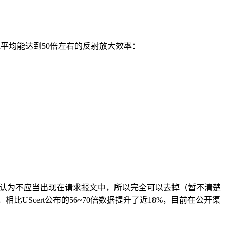
yload平均能达到50倍左右的反射放大效率：
在编码时被认为不应当出现在请求报文中，所以完全可以去掉（暂不清楚
UScert公布的56~70倍数据提升了近18%，目前在公开渠