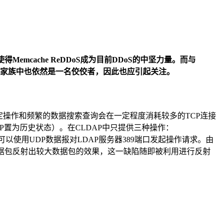
Memcache ReDDoS成为目前DDoS的中坚力量。而与
数在DDoS家族中也依然是一名佼佼者，因此也应引起关注。
的绑定操作和频繁的数据搜索查询会在一定程度消耗较多的TCP连接
LDAP置为历史状态）。在CLDAP中只提供三种操作：
功能的情况下，客户端可以使用UDP数据报对LDAP服务器389端口发起操作请求。由
作将具有较小数据包反射出较大数据包的效果，这一缺陷随即被利用进行反射