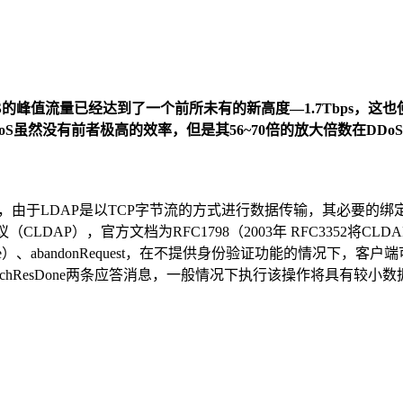
oS的峰值流量已经达到了一个前所未有的新高度—1.7Tbps，这也使得
DAP ReDDoS虽然没有前者极高的效率，但是其56~70倍的放大倍
v3）中，由于LDAP是以TCP字节流的方式进行数据传输，其必要
CLDAP），官方文档为RFC1798（2003年 RFC3352将C
try和searchResDone）、abandonRequest，在不提供身份验证
sEntry和searchResDone两条应答消息，一般情况下执行该操