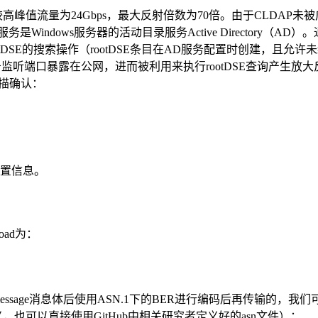
DoS较高峰值流量为24Gbps，最大反射倍数为70倍。由于CLDAP
是Windows服务器的活动目录服务Active Directory（A
ootDSE的搜索操作（rootDSE条目在AD服务配置时创建，
服务监听端口暴露在公网，进而被利用来执行rootDSE查询产生放大反射
扫描确认：
配置信息。
load为：
age消息体后使用ASN.1下的BER进行编码后再传输的，我们可以使用在
体定义，也可以直接使用GitHub中相关研究者定义好的asn文件）：