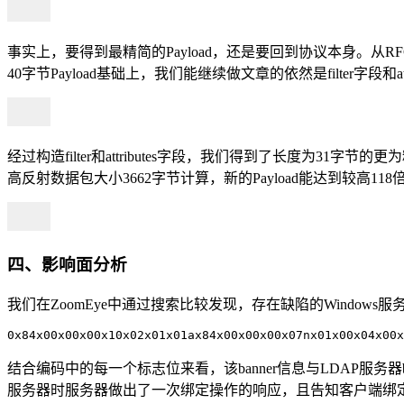
事实上，要得到最精简的Payload，还是要回到协议本身。从RFC2251
40字节Payload基础上，我们能继续做文章的依然是filter字段和attr
经过构造filter和attributes字段，我们得到了长度为31字节
高反射数据包大小3662字节计算，新的Payload能达到较高11
四、影响面分析
我们在ZoomEye中通过搜索比较发现，存在缺陷的Windows服务
0x84x00x00x00x10x02x01x01ax84x00x00x00x07nx01x00x04x00x
结合编码中的每一个标志位来看，该banner信息与LDAP服务器b
服务器时服务器做出了一次绑定操作的响应，且告知客户端绑定成功，