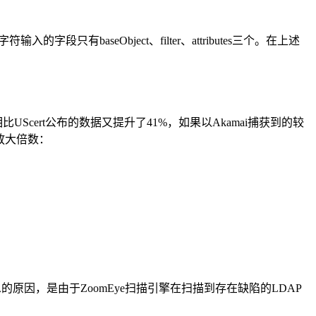
段只有baseObject、filter、attributes三个。在上述
，相比UScert公布的数据又提升了41%，如果以Akamai捕获到的较
论放大倍数：
信息的原因，是由于ZoomEye扫描引擎在扫描到存在缺陷的LDAP