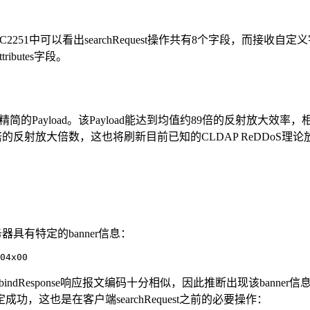
中可以看出searchRequest操作共有8个字段，而接收自定义字符输入的字
ibutes字段。
的更为精简的Payload。该Payload能达到均值约89倍的反射放大效率
8倍的反射放大倍数，这也将刷新目前已知的CLDAP ReDDoS理
器具有特定的banner信息：
04x00
indResponse响应报文编码十分相似，因此推断出现该banner
这也是在客户端searchRequest之前的必要操作：