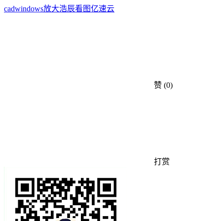
cad
windows
放大
浩辰
看图
亿速云
赞
(0)
打赏