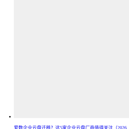
爱数企业云盘迁移？这5家企业云盘厂商值得关注（2026