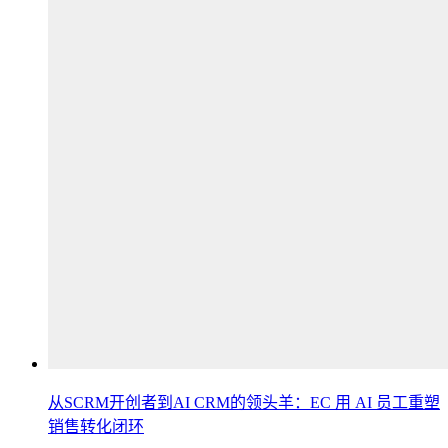
从SCRM开创者到AI CRM的领头羊：EC 用 AI 员工重塑
销售转化闭环