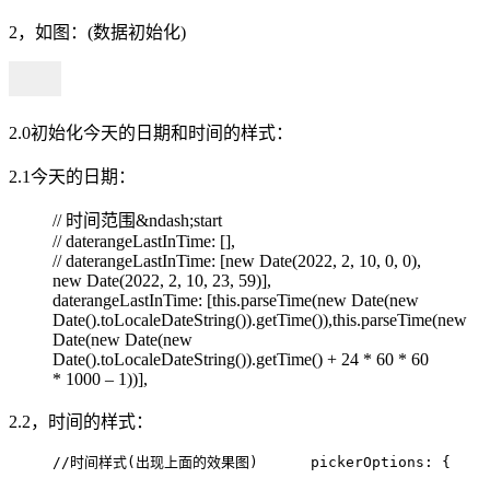
2，如图：(数据初始化)
2.0初始化今天的日期和时间的样式：
2.1今天的日期：
// 时间范围&ndash;start
// daterangeLastInTime: [],
// daterangeLastInTime: [new Date(2022, 2, 10, 0, 0),
new Date(2022, 2, 10, 23, 59)],
daterangeLastInTime: [this.parseTime(new Date(new
Date().toLocaleDateString()).getTime()),this.parseTime(new
Date(new Date(new
Date().toLocaleDateString()).getTime() + 24 * 60 * 60
* 1000 – 1))],
2.2，时间的样式：
     //时间样式(出现上面的效果图)      pickerOptions: {          s