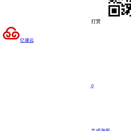
打赏
亿速云
0
生成海报