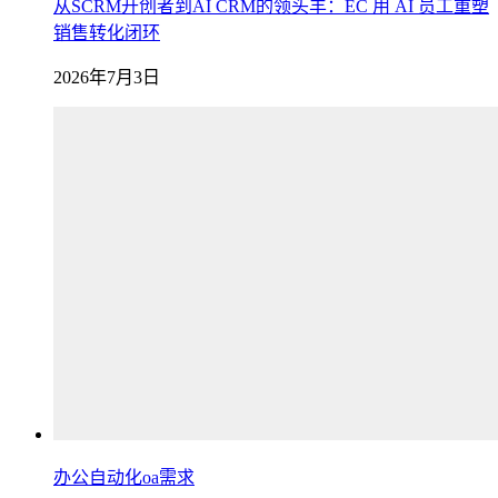
从SCRM开创者到AI CRM的领头羊：EC 用 AI 员工重塑
销售转化闭环
2026年7月3日
办公自动化oa需求