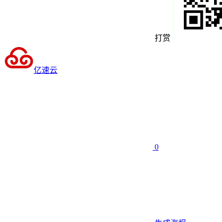
打赏
亿速云
0