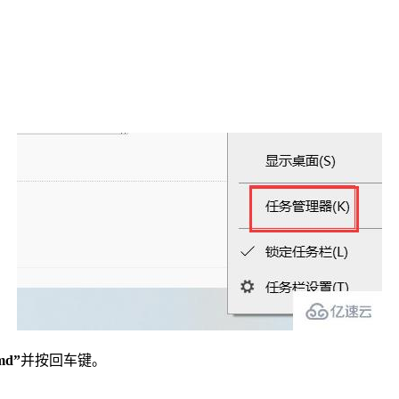
。
md”
并按回车键。