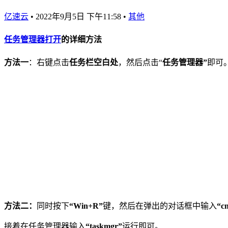
亿速云
•
2022年9月5日 下午11:58
•
其他
任务
管理器
打开
的详细方法
方法一
：右键点击
任务栏空白处
，然后点击“
任务管理器”
即可
方法二：
同时按下
“Win+R”
键，然后在弹出的对话框中输入
“c
接着在任务管理器输入
“taskmgr”
运行即可。