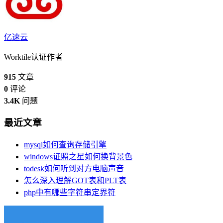
亿速云
Worktile认证作者
915
文章
0
评论
3.4K
问题
最近文章
mysql如何查询存储引擎
windows证照之星如何换背景色
todesk如何听到对方电脑声音
怎么深入理解GOT表和PLT表
php中有哪些字符串定界符