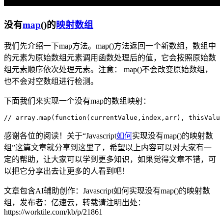
没有
map
()的
映射
数组
我们先介绍一下map方法。map()方法返回一个新数组，数组中
的元素为原始数组元素调用函数处理后的值，它会按照原始数
组元素顺序依次处理元素。注意： map()不会改变原始数组，
也不会对空数组进行检测。
下面我们来实现一个没有map的数组映射：
// array.map(function(currentValue,index,arr), thisValu
感谢各位的阅读！关于“Javascript
如何
实现没有map()的映射数
组”这篇文章就分享到这里了，希望以上内容可以对大家有一
定的帮助，让大家可以学到更多知识，如果觉得文章不错，可
以把它分享出去让更多的人看到吧！
文章包含AI辅助创作：Javascript如何实现没有map()的映射数
组，发布者：亿速云，转载请注明出处：
https://worktile.com/kb/p/21861