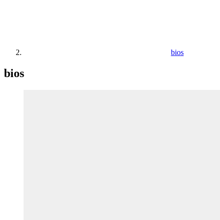
bios
bios