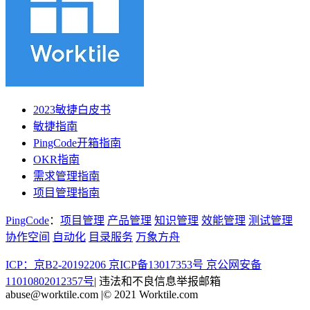
2023敏捷白皮书
敏捷指南
PingCode开箱指南
OKR指南
需求管理指南
项目管理指南
PingCode
：
项目管理
产品管理
知识管理
效能管理
测试管理
协作空间
自动化
目录服务
万象方舟
ICP：京B2-20192206 京ICP备13017353号
京公网安备
11010802012357号
|
违法和不良信息举报邮箱
abuse@worktile.com
|
© 2021 Worktile.com