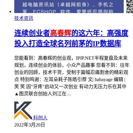
技术资讯
连续创业者
高春辉
的这六年：高强度
投入打造全球名列前茅的IP数据库
您能看到：高春辉的创业观，IPIP.NET半程复盘及未来
规划，连续创业的体验，小众产品趣事 您看不到：往年
创业的回顾，技术干货，受制于篇幅忍痛割舍的精彩观
点 特别鸣谢：左耳朵耗子陈皓引荐 文| babayage 编辑 |
笑 笑 因“牙疼”启动又一次创业 有动力无压力乐在其中
▲图灵联合创始人刘江在…
科创人
2022年3月20日