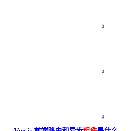
0
0
0
Vue.js 前端路由和异步
组件
是什么