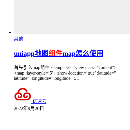
其他
uniapp地图
组件
map怎么使用
首先引入map组件 <template> <view class=”content”>
<map :layer-style=’5′ : :show-location=’true’ :latitude=”
latitude” :longitude=”longitude” :…
亿速云
2022年9月20日