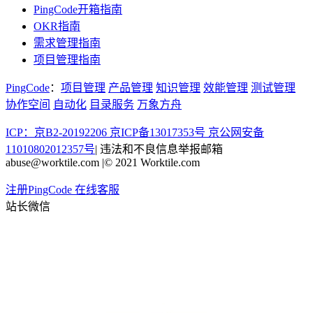
PingCode开箱指南
OKR指南
需求管理指南
项目管理指南
PingCode
：
项目管理
产品管理
知识管理
效能管理
测试管理
协作空间
自动化
目录服务
万象方舟
ICP：京B2-20192206 京ICP备13017353号
京公网安备
11010802012357号
|
违法和不良信息举报邮箱
abuse@worktile.com
|
© 2021 Worktile.com
注册PingCode
在线客服
站长微信