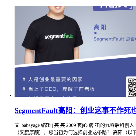
SegmentFault高阳：创业这事不
文| babayage 编辑 | 笑 笑 2009 丧|心|病
（叉腰厚颜），您当初为何选择创业这条路？ 高阳（以