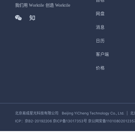
目标
加入开放平台，打造更好的开放平台
人事行政
与 Worktile 
我们用 Worktile 创造 Worktile
体系
网盘
消息
日历
客户端
价格
北京易成星光科技有限公司
Beijing YiCheng Technology Co., Ltd.
|
北
ICP：京B2-20192206 京ICP备13017353号
京公网安备1101080201235