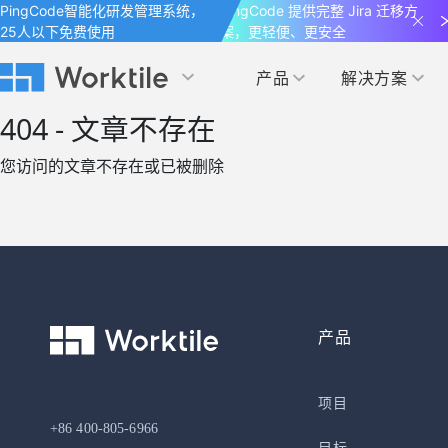
PingCode智能化研发管理系统，
PingCode 提供完整 Jira 迁移方
25人以下免费使用
案，更轻便、更安全
产品
解决方案
Worktile 旗下智能化研发管理工具
Worktile 旗下智能化研发管理工具
Worktile 旗下智能化研发管理工具
404 - 文章不存在
产品应用
按场景
获得支持
按团队
社区&活动
您访问的文章不存在或已被删除
项目
帮助中心
（Help Center）
目标
博客
项目管理
公司管理
以项目化的方式管理企业任务
全面了解 Worktile 的使用方法和技巧
国内率先覆盖 OKR 
发现最新的产品动
解洞察
目标管理
市场营销
消息
日历
敏捷和 OKR 咨询
合作伙伴
专注于工作场景的即时通讯工具
随时了解本人和团队
敏捷开发
产品管理
产品
通过企业内训、管理咨询帮助企业落
和更多产品合作，
地 OKR、敏捷研发等先进理念
IT研发与运维
项目
开发者
生态联盟计划
+86 400-805-6966